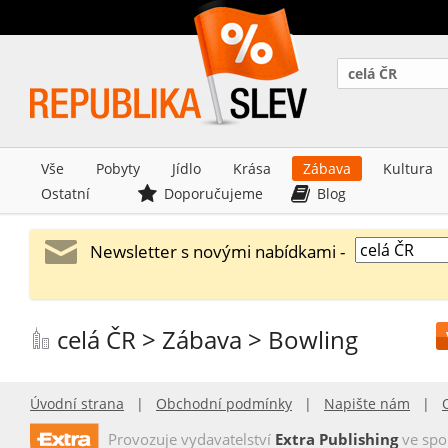
celá ČR
Vše
Pobyty
Jídlo
Krása
Zábava
Kultura
Ostatní
Doporučujeme
Blog
Newsletter s novými nabídkami -
celá ČR > Zábava > Bowling
Úvodní strana
|
Obchodní podmínky
|
Napište nám
|
Provozuje vydavatelství
Extra Publishing
ve spo