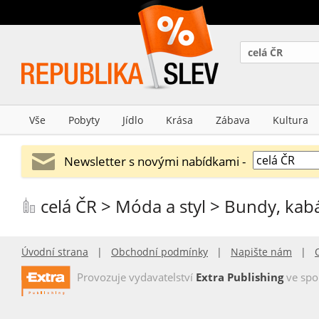
celá ČR
Vše
Pobyty
Jídlo
Krása
Zábava
Kultura
Newsletter s novými nabídkami -
celá ČR > Móda a styl > Bundy, kab
Úvodní strana
|
Obchodní podmínky
|
Napište nám
|
Provozuje vydavatelství
Extra Publishing
ve spo