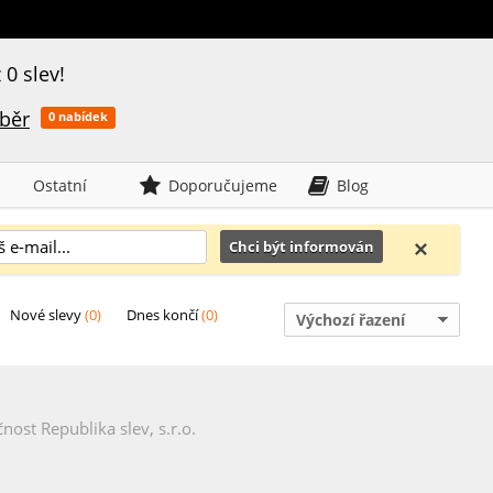
 0 slev!
běr
0
nabídek
Ostatní
Doporučujeme
Blog
Nové slevy
(0)
Dnes končí
(0)
Výchozí řazení
nost Republika slev, s.r.o.