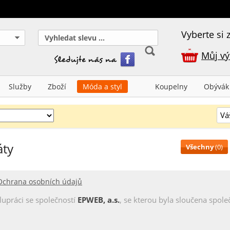
Vyberte si z
Můj vý
Služby
Zboží
Móda a styl
Koupelny
Obývák
áty
Všechny
(0)
Ochrana osobních údajů
lupráci se společností
EPWEB, a.s.
, se kterou byla sloučena společ