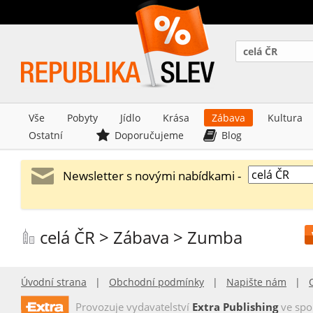
celá ČR
Vše
Pobyty
Jídlo
Krása
Zábava
Kultura
Ostatní
Doporučujeme
Blog
Newsletter s novými nabídkami -
celá ČR > Zábava > Zumba
Úvodní strana
|
Obchodní podmínky
|
Napište nám
|
Provozuje vydavatelství
Extra Publishing
ve spo